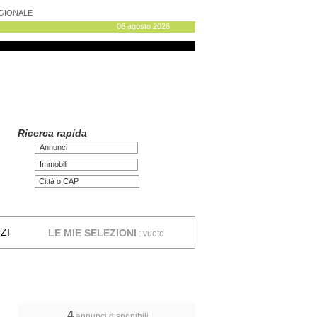
AGIONALE
06 agosto 2026
Ricerca rapida
Annunci
Immobili
ZI
LE MIE SELEZIONI
:
vuoto
4
annunci disponibili,