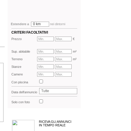
0 km
Estendere a
nei dintorni
CRITERI FACOLTATIVI
Prezzo
€
Sup. abitabile
m²
Terreno
m²
Stanze
Camere
Con piscina
Tutte
Data dell'annuncio
Solo con foto
RICEVA GLI ANNUNCI
IN TEMPO REALE