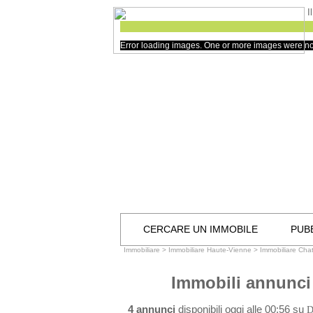
I
Error loading images. One or more images were no
CERCARE UN IMMOBILE
PUBB
Immobiliare
>
Immobiliare Haute-Vienne
>
Immobiliare Cha
Immobili annunci
4 annunci
disponibili oggi alle 00:56 su