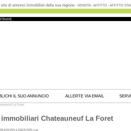
l sito di annunci immobiliari della sua regione -
VENDITA - AFFITTO - AFFITTO ST
t found.
LICHI IL SUO ANNUNCIO
ALLERTE VIA EMAIL
SERVI
teauneuf La Foret
 immobiliari Chateauneuf La Foret
D
MAISONS-LIMOUSIN
.COM