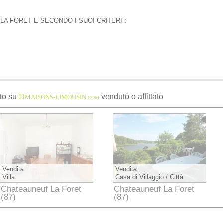
LA FORET E SECONDO I SUOI CRITERI :
to su
D
venduto o affittato
MAISONS-LIMOUSIN
.COM
Vendita
Vendita
Villa
Casa di Villaggio / Città
Chateauneuf La Foret
Chateauneuf La Foret
(87)
(87)
Haute-Vienne
Haute-Vienne