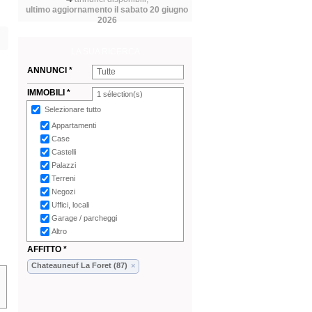
ultimo aggiornamento il sabato 20 giugno
2026
LA SUA RICERCA
ANNUNCI *
Tutte
IMMOBILI *
1
sélection(s)
Selezionare tutto
Appartamenti
Case
Castelli
Palazzi
Terreni
Negozi
Uffici, locali
Garage / parcheggi
Altro
AFFITTO *
Chateauneuf La Foret (87)
×